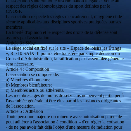
L'association s'interdit toute discrimination illégale et veille au
respect des règles déontologiques du sport définies par le
CNOSF.
L'association respecte les règles d'encadrement, d'hygiène et de
sécurité applicables aux disciplines sportives pratiquées par ses
membres.
La liberté d'opinion et le respect des droits de la défense sont
assurés par l'association.
Article 3 : Siége
Le siège social est fixé sur le site « Espace de loisirs les Étangs
», 81710 SAÏX. Il pourra être transféré par simple décision du
Conseil d'Administration, la ratification par l'assemblée générale
sera nécessaire.
Article 4 : Composition
L'association se compose de:
a) Membres d'honneurs;
b) Membres bienfaiteurs;
c) Membres actifs ou adhérents.
Les membres ages de moins de seize ans ne peuvent participer à
l'assemblée générale ni être élus parmi les instances dirigeantes
de l'association.
Article 5 : Adhésion
Toute personne majeure ou mineure avec autorisation parentale
peut adhérer à l'association à condition - d'en régler la cotisation
- de ne pas avoir fait déjà l'objet d'une mesure de radiation pour