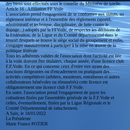
des biens sont effectués sous le contrôle du Ministère de tutelle.
Article 16 : Affiliation FF Voile
L'association prend l'engagement de se conformer aux statuts, au
règlement intérieur et à l'ensemble des règlements (sportif,
administratif et technique, disciplinaire, de lutte contre le
dopage...) adoptés par la FFVoile, de respecter les décisions de
la Fédération, de la Ligue et du Comité départemental dans le
ressort desquels se trouve le siège social du groupement et enfin,
s'engager statutairement à participer à la mise en œuvre de la
politique fédérale
Tous les adhérents valides de l'association dont l'activité est liée
à la voile doivent être titulaires, chaque année, d'une licence club
F.F.Voile. En ce qui concerne ceux d'entre eux ayant des
fonctions dirigeantes ou d'encadrement ou pratiquant des
activités compétitives (arbitres, moniteurs, entraîneurs et autres
collaborateurs bénévoles ou rémunérés) cette licence est
obligatoirement une licence club F.F.Voile.
En outre, l'association prend l'engagement de payer les
cotisations fixées par l'assemblée générale de la F.F.Voile et
celles, éventuellement, fixées par la Ligue Régionale et le
Comité Départemental de rattachement.
A Saïx, le 18/01/2022
La Présidente
Marie France POTIER