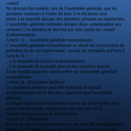
conseil
Ne devront être traitées, lors de l'assemblée générale, que les
questions soumises à l'ordre du jour. Les décisions sont
prises à la majorité absolue des membres présents ou représentés.
L'assemblée générale ordinaire désigne deux commissaires aux
comptes; Ces derniers ne doivent pas faire partie du conseil
d'administration.
Article 13 : Assemblée générale extraordinaire
L'assemblée générale extraordinaire se réunit sur convocation du
président ou de son représentant, suivant les formalités prévues à
l'article 11 :
., à la demande du conseil d'administration;
., à la demande de la moitié plus un des membres inscrits.
Toute modification des statuts relève de l'assemblée générale
extraordinaire.
Article 14 : Règlement intérieur
Un règlement intérieur peut être établi par le conseil
d'administration qui le fait alors approuver par l'assemblée
générale.
Ce règlement éventuel est destiné à fixer les divers points non
prévus par les statuts, notamment ceux qui ont trait à
l'administration interne de l'association.
Article 15 : Dissolution
En cas de dissolution prononcée par les deux tiers des membres
présents à l'assemblée générale, la liquidation et la dévolution