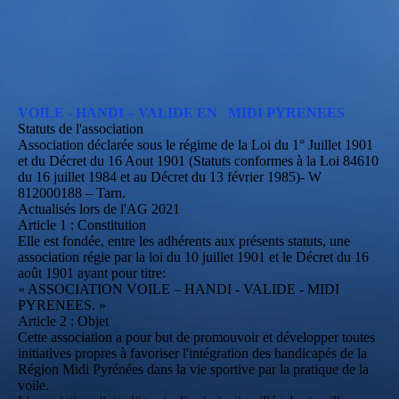
VOILE - HANDI – VALIDE EN MIDI PYRENEES
Statuts de l'association
Association déclarée sous le régime de la Loi du 1° Juillet 1901
et du Décret du 16 Aout 1901 (Statuts conformes à la Loi 84610
du 16 juillet 1984 et au Décret du 13 février 1985)- W
812000188 – Tarn.
Actualisés lors de l'AG 2021
Article 1 : Constitution
Elle est fondée, entre les adhérents aux présents statuts, une
association régie par la loi du 10 juillet 1901 et le Décret du 16
août 1901 ayant pour titre:
« ASSOCIATION VOILE – HANDI - VALIDE - MIDI
PYRENEES. »
Article 2 : Objet
Cette association a pour but de promouvoir et développer toutes
initiatives propres à favoriser l'intégration des handicapés de la
Région Midi Pyrénées dans la vie sportive par la pratique de la
voile.