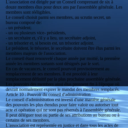
L'association est dirigée par un Conseil comprenant de six à
douze membres élus pour deux ans par l'assemblée générale. Les
membres sont rééligibles.
Le conseil choisit parmi ses membres, au scrutin secret, un
bureau composé de:
- un président;
- un ou plusieurs vice- présidents,
- un secrétaire et, s'il y a lieu, un secrétaire adjoint,
- un trésorier et, si besoin est, un trésorier adjoint.
Le président, le trésorier, le secrétaire doivent être élus parmi les
membres majeurs de l'association.
Le conseil étant renouvelé chaque année par moitié, la première
année les membres sortants sont désignés par le sort.
En cas de vacances, le conseil pourvoit provisoirement au
remplacement de ses membres. Il est procédé à leur
remplacement définitif par la plus prochaine assemblée générale.
Les pouvoirs des membres ainsi élus prennent fin à l'époque où
devrait normalement expirer le mandat des membres remplacés.
Article 10 : Pouvoir du conseil d'administration
Le conseil d'administration est investi d'une manière générale
des pouvoirs les plus étendus pour faire valoir ou autoriser tout
acte et opération qui ne sont pas réservés à l'assemblée générale.
Il peut déléguer tout ou partie de ses attributions au bureau ou à
certains de ses membres.
L'association est représentée en justice et dans tous les actes de